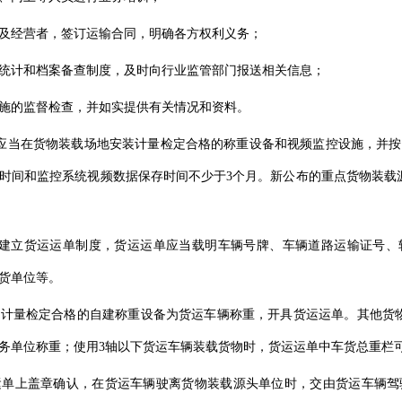
及经营者，签订运输合同，明确各方权利义务；
统计和档案备查制度，及时向行业监管部门报送相关信息；
施的监督检查，并如实提供有关情况和资料。
应当在货物装载场地安装计量检定合格的称重设备和视频监控设施，并
时间和监控系统视频数据保存时间不少于3个月。新公布的重点货物装载
当建立货运运单制度，货运运单应当载明车辆号牌、车辆道路运输证号、
货单位等。
计量检定合格的自建称重设备为货运车辆称重，开具货运运单。其他货
务单位称重；使用3轴以下货运车辆装载货物时，货运运单中车货总重栏
运单上盖章确认，在货运车辆驶离货物装载源头单位时，交由货运车辆驾