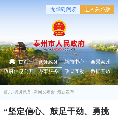
无障碍阅读
进入关怀版
首页
党务政务
新闻中心
全景泰州
政府信息公开
办事服务
政民互动
数据开放
首页
党务政务
新闻发布会
最新发布
>
>
>
“坚定信心、鼓足干劲、勇挑