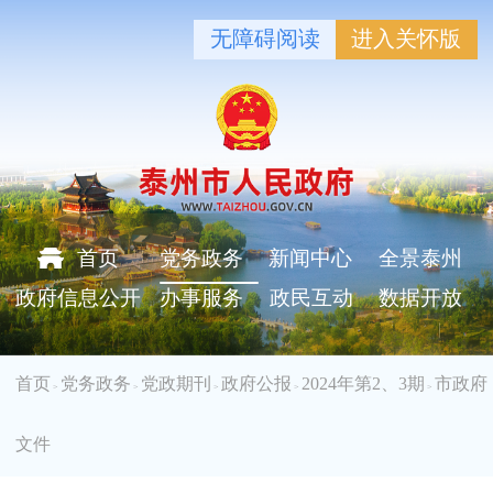
无障碍阅读
进入关怀版
首页
党务政务
新闻中心
全景泰州
政府信息公开
办事服务
政民互动
数据开放
首页
党务政务
党政期刊
政府公报
2024年第2、3期
市政府
>
>
>
>
>
文件