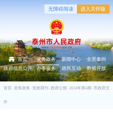
无障碍阅读
进入关怀版
首页
党务政务
新闻中心
全景泰州
政府信息公开
办事服务
政民互动
数据开放
首页
党务政务
党政期刊
政府公报
2024年第4期
市政府文
>
>
>
>
>
件