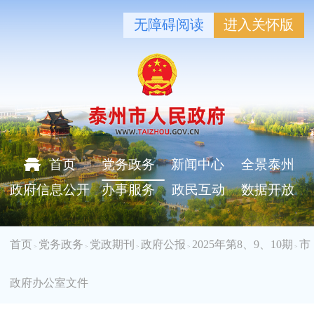
无障碍阅读
进入关怀版
首页
党务政务
新闻中心
全景泰州
政府信息公开
办事服务
政民互动
数据开放
首页
党务政务
党政期刊
政府公报
2025年第8、9、10期
市
>
>
>
>
>
政府办公室文件