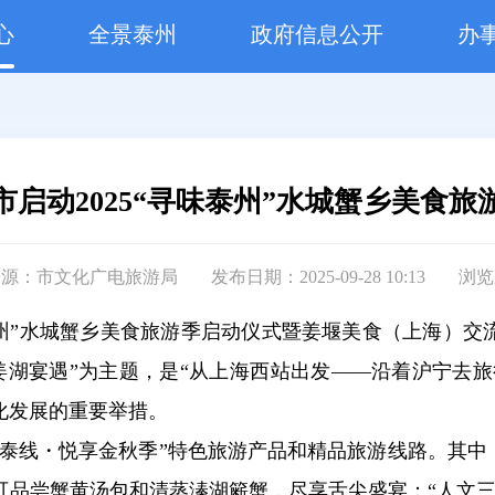
心
全景泰州
政府信息公开
办
市启动2025“寻味泰州”水城蟹乡美食旅
来源：市文化广电旅游局
发布日期：2025-09-28 10:13
浏览
寻味泰州”水城蟹乡美食旅游季启动仪式暨姜堰美食（上海）
姜湖宴遇”为主题，是“从上海西站出发——沿着沪宁去
化发展的重要举措。
沪泰线・悦享金秋季”特色旅游产品和精品旅游线路。其中
可品尝蟹黄汤包和清蒸溱湖簖蟹，尽享舌尖盛宴；“人文三