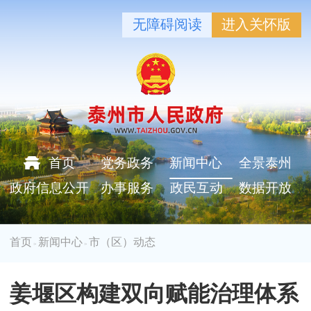
无障碍阅读
进入关怀版
首页
党务政务
新闻中心
全景泰州
政府信息公开
办事服务
政民互动
数据开放
首页
新闻中心
市（区）动态
>
>
姜堰区构建双向赋能治理体系