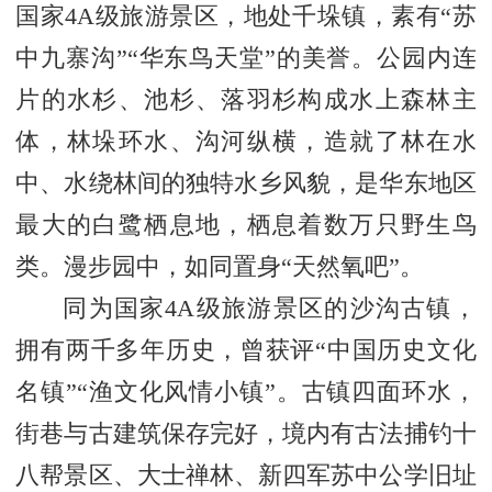
国家4A级旅游景区，地处千垛镇，素有“苏
中九寨沟”“华东鸟天堂”的美誉。公园内连
片的水杉、池杉、落羽杉构成水上森林主
体，林垛环水、沟河纵横，造就了林在水
中、水绕林间的独特水乡风貌，是华东地区
最大的白鹭栖息地，栖息着数万只野生鸟
类。漫步园中，如同置身“天然氧吧”。
同为国家4A级旅游景区的沙沟古镇，
拥有两千多年历史，曾获评“中国历史文化
名镇”“渔文化风情小镇”。古镇四面环水，
街巷与古建筑保存完好，境内有古法捕钓十
八帮景区、大士禅林、新四军苏中公学旧址