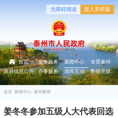
无障碍阅读
进入关怀版
首页
党务政务
新闻中心
全景泰州
政府信息公开
办事服务
政民互动
数据开放
首页
新闻中心
泰州要闻
>
>
姜冬冬参加五级人大代表回选