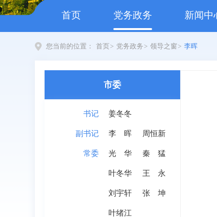
首页
党务政务
新闻中
您当前的位置：
首页
>
党务政务
>
领导之窗
>
李晖
市委
书记
姜冬冬
副书记
李晖
周恒新
常委
光华
秦 猛
叶冬华
王 永
刘宇轩
张 坤
叶绪江