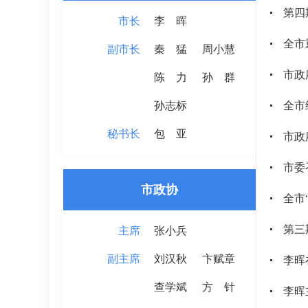
第四
市长
李 晖
全市
副市长
秦 猛
周小慧
市政
陈 力
孙 群
孙志标
全市
秘书长
包 亚
市政
市委
市政协
全市
第三
主席
张小兵
副主席
刘汉秋
卞赋章
李晖
查学斌
方针
李晖