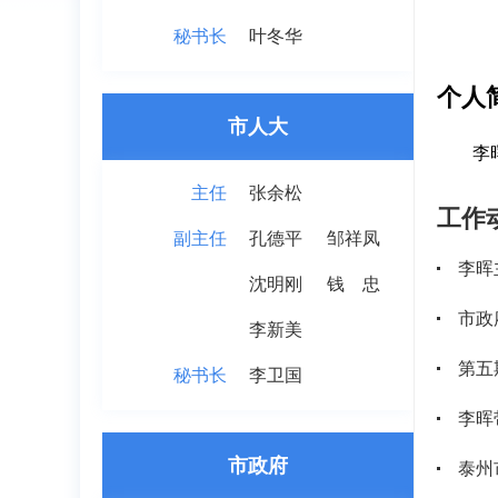
秘书长
叶冬华
个人
市人大
李
主任
张余松
工作
副主任
孔德平
邹祥凤
李晖
沈明刚
钱 忠
市政
李新美
第五
秘书长
李卫国
李晖
市政府
泰州