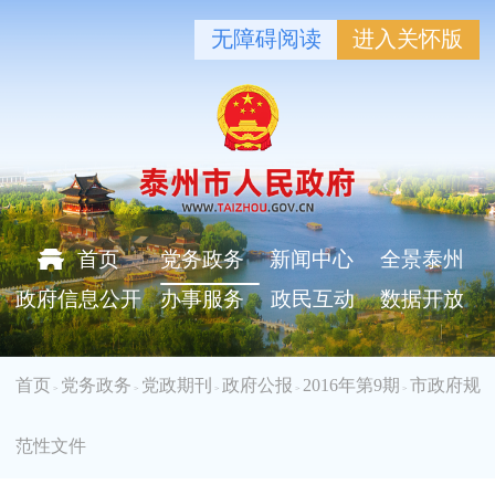
无障碍阅读
进入关怀版
首页
党务政务
新闻中心
全景泰州
政府信息公开
办事服务
政民互动
数据开放
首页
党务政务
党政期刊
政府公报
2016年第9期
市政府规
>
>
>
>
>
范性文件