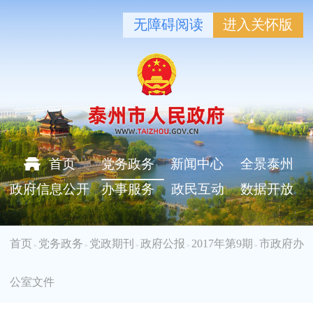
无障碍阅读
进入关怀版
首页
党务政务
新闻中心
全景泰州
政府信息公开
办事服务
政民互动
数据开放
首页
党务政务
党政期刊
政府公报
2017年第9期
市政府办
>
>
>
>
>
公室文件