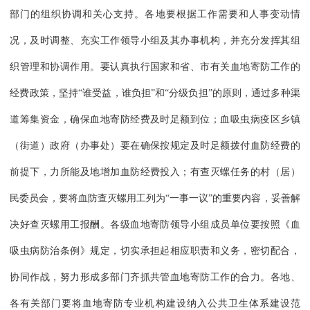
部门的组织协调和关心支持。各地要根据工作需要和人事变动情
况，及时调整、充实工作领导小组及其办事机构，并充分发挥其组
织管理和协调作用。要认真执行国家和省、市有关血地寄防工作的
经费政策，坚持“谁受益，谁负担”和“分级负担”的原则，通过多种渠
道筹集资金，确保血地寄防经费及时足额到位；血吸虫病疫区乡镇
（街道）政府（办事处）要在确保按规定及时足额拨付血防经费的
前提下，力所能及地增加血防经费投入；有查灭螺任务的村（居）
民委员会，要将血防查灭螺用工列为“一事一议”的重要内容，妥善解
决好查灭螺用工报酬。各级血地寄防领导小组成员单位要按照《血
吸虫病防治条例》规定，切实承担起相应职责和义务，密切配合，
协同作战，努力形成多部门齐抓共管血地寄防工作的合力。各地、
各有关部门要将血地寄防专业机构建设纳入公共卫生体系建设范