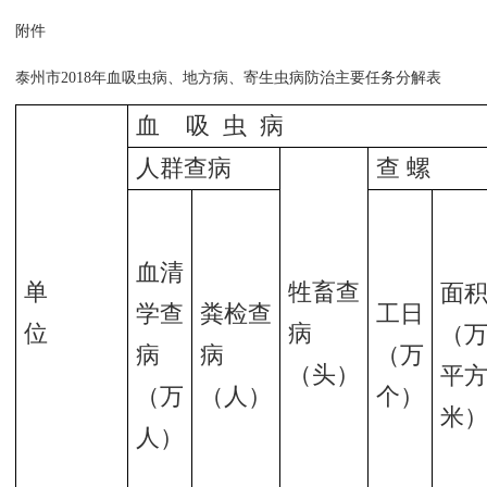
附件
泰州市2018年血吸虫病、地方病、寄生虫病防治主要任务分解表
血 吸 虫 病
人群查病
查 螺
血清
单
牲畜查
面
学查
粪检查
工日
位
病
（
病
病
（万
（头）
平
（万
（人）
个）
米
人）