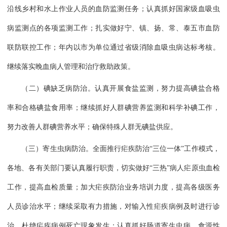
沿线乡村和水上作业人员的血防监测任务；认真抓好国家级血吸虫
病监测点的各项监测工作；扎实做好宁、镇、扬、常、泰五市血防
联防联控工作；年内以市为单位通过省级消除血吸虫病达标考核。
继续落实晚血病人管理和治疗救助政策。
（二）碘缺乏病防治。认真开展食盐监测，努力提高碘盐合格
率和合格碘盐食用率；继续抓好人群碘营养监测和科学补碘工作，
努力改善人群碘营养水平；确保特殊人群无碘盐供应。
（三）寄生虫病防治。全面推行疟疾防治“三位一体”工作模式，
各地、各有关部门要认真履行职责，切实做好“三热”病人疟原虫血检
工作，提高血检质量；加大疟疾防治业务培训力度，提高各级医务
人员诊治水平；继续采取有力措施，对输入性疟疾病例及时进行诊
治，杜绝疟疾病例死亡现象发生；认真抓好肠道寄生虫病、食源性