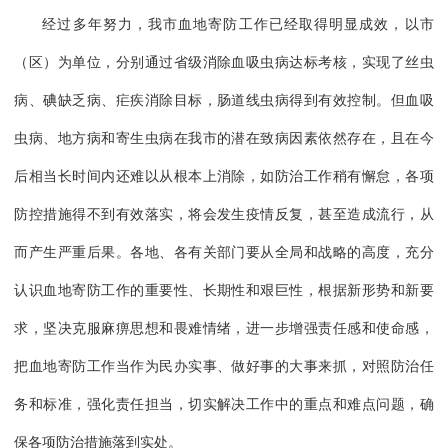
经过多年努力，我市血地寄防工作已经取得明显成效，以市
（区）为单位，分别通过省级消除血吸虫病达标考核，实现了丝虫
病、碘缺乏病、疟疾消除目标，肠道线虫病得到有效控制。但血吸
虫病、地方病和寄生虫病在我市的潜在致病因素依然存在，且在今
后相当长时间内还难以从根本上消除，如防治工作稍有懈怠，各项
防控措施得不到有效落实，将会发生疫情反复，甚至造成流行，从
而产生严重后果。各地、各有关部门要从全局和战略的高度，充分
认识血地寄防工作的重要性、长期性和艰巨性，根据新形势和新要
求，坚决克服麻痹思想和畏难情绪，进一步增强责任感和使命感，
把血地寄防工作当作为民办实事、做好事的大事来抓，对照防治任
务和标准，强化责任担当，切实解决工作中的重点和难点问题，确
保各项防治措施落到实处。