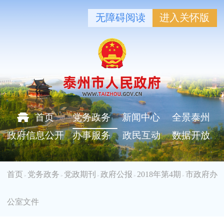
无障碍阅读
进入关怀版
首页
党务政务
新闻中心
全景泰州
政府信息公开
办事服务
政民互动
数据开放
首页
党务政务
党政期刊
政府公报
2018年第4期
市政府办
>
>
>
>
>
公室文件