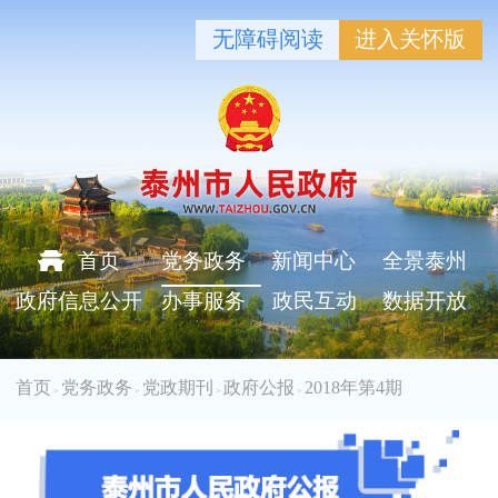
无障碍阅读
进入关怀版
首页
党务政务
新闻中心
全景泰州
政府信息公开
办事服务
政民互动
数据开放
首页
党务政务
党政期刊
政府公报
2018年第4期
>
>
>
>