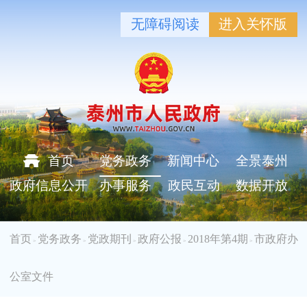
无障碍阅读
进入关怀版
首页
党务政务
新闻中心
全景泰州
政府信息公开
办事服务
政民互动
数据开放
首页
党务政务
党政期刊
政府公报
2018年第4期
市政府办
>
>
>
>
>
公室文件