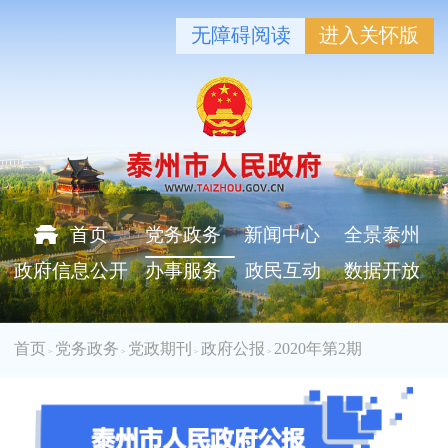
无障碍阅读
进入关怀版
首页
党务政务
新闻中心
全景泰州
政府信息公开
办事服务
政民互动
数据开放
首页
党务政务
党政期刊
政府公报
2020年第2期
>
>
>
>