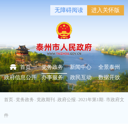
无障碍阅读
进入关怀版
首页
党务政务
新闻中心
全景泰州
政府信息公开
办事服务
政民互动
数据开放
首页
党务政务
党政期刊
政府公报
2021年第1期
市政府文
>
>
>
>
>
件