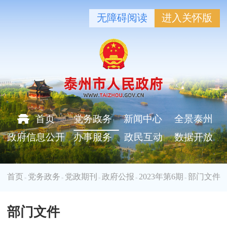
无障碍阅读
进入关怀版
首页
党务政务
新闻中心
全景泰州
政府信息公开
办事服务
政民互动
数据开放
首页
党务政务
党政期刊
政府公报
2023年第6期
部门文件
>
>
>
>
>
部门文件