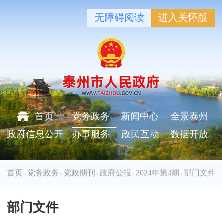
无障碍阅读
进入关怀版
首页
党务政务
新闻中心
全景泰州
政府信息公开
办事服务
政民互动
数据开放
首页
党务政务
党政期刊
政府公报
2024年第4期
部门文件
>
>
>
>
>
部门文件