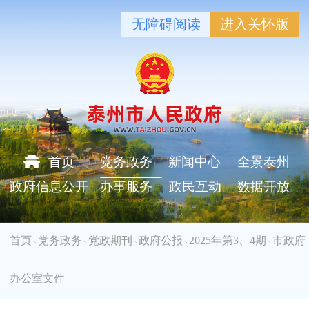
无障碍阅读
进入关怀版
首页
党务政务
新闻中心
全景泰州
政府信息公开
办事服务
政民互动
数据开放
首页
党务政务
党政期刊
政府公报
2025年第3、4期
市政府
>
>
>
>
>
办公室文件