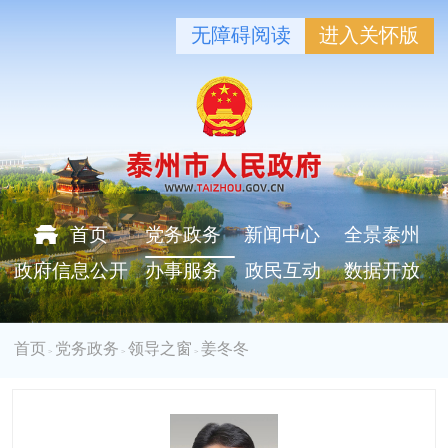
无障碍阅读
进入关怀版
首页
党务政务
新闻中心
全景泰州
政府信息公开
办事服务
政民互动
数据开放
首页
党务政务
领导之窗
姜冬冬
>
>
>