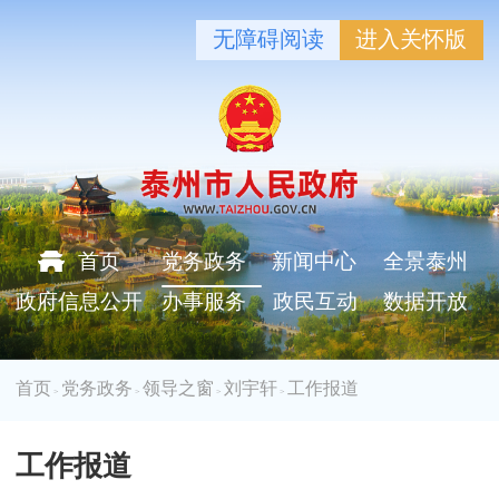
无障碍阅读
进入关怀版
首页
党务政务
新闻中心
全景泰州
政府信息公开
办事服务
政民互动
数据开放
首页
党务政务
领导之窗
刘宇轩
工作报道
>
>
>
>
工作报道