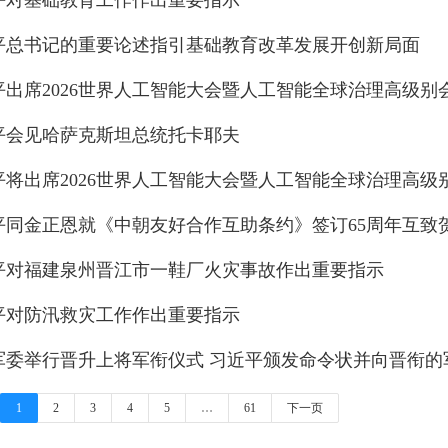
平对基础教育工作作出重要指示
平总书记的重要论述指引基础教育改革发展开创新局面
平出席2026世界人工智能大会暨人工智能全球治理高级
平会见哈萨克斯坦总统托卡耶夫
平同金正恩就《中朝友好合作互助条约》签订65周年互致
平对福建泉州晋江市一鞋厂火灾事故作出重要指示
平对防汛救灾工作作出重要指示
军委举行晋升上将军衔仪式 习近平颁发命令状并向晋衔的
1
2
3
4
5
…
61
下一页